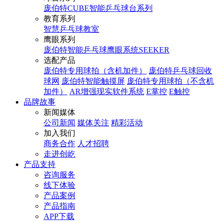
庞伯特CUBE智能乒乓球台系列
教育系列
智慧乒乓球教室
鹰眼系列
庞伯特智能乒乓球鹰眼系统SEEKER
选配产品
庞伯特专用球拍（含机加件）
庞伯特乒乓球回收
球网
庞伯特智能触摸屏
庞伯特专用球拍（不含机
加件）
AR增强现实软件系统
E掌控
E触控
品牌故事
新闻媒体
公司新闻
媒体关注
精彩活动
加入我们
商务合作
人才招聘
走进创屹
产品支持
咨询服务
线下体验
产品案例
产品指南
APP下载