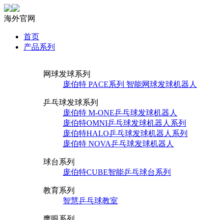
海外官网
首页
产品系列
网球发球系列
庞伯特 PACE系列 智能网球发球机器人
乒乓球发球系列
庞伯特 M-ONE乒乓球发球机器人
庞伯特OMNI乒乓球发球机器人系列
庞伯特HALO乒乓球发球机器人系列
庞伯特 NOVA乒乓球发球机器人
球台系列
庞伯特CUBE智能乒乓球台系列
教育系列
智慧乒乓球教室
鹰眼系列