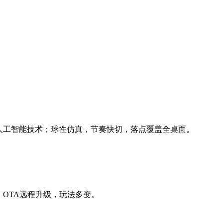
人工智能技术；球性仿真，节奏快切，落点覆盖全桌面。
；OTA远程升级，玩法多变。