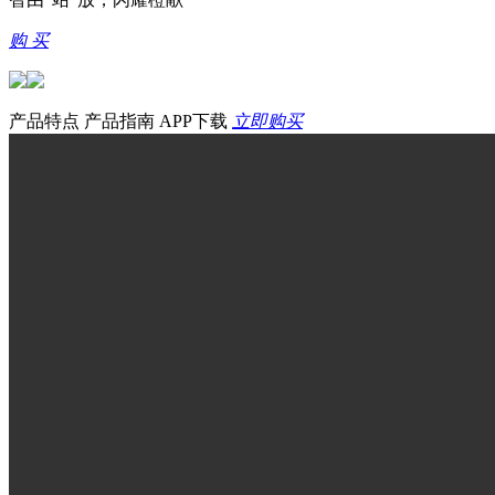
购 买
产品特点
产品指南
APP下载
立即购买