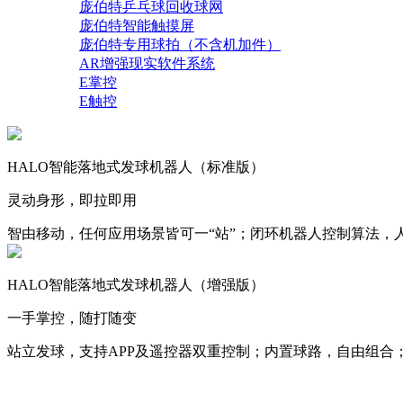
庞伯特乒乓球回收球网
庞伯特智能触摸屏
庞伯特专用球拍（不含机加件）
AR增强现实软件系统
E掌控
E触控
HALO智能落地式发球机器人（标准版）
灵动身形，即拉即用
智由移动，任何应用场景皆可一“站”；闭环机器人控制算法，
HALO智能落地式发球机器人（增强版）
一手掌控，随打随变
站立发球，支持APP及遥控器双重控制；内置球路，自由组合