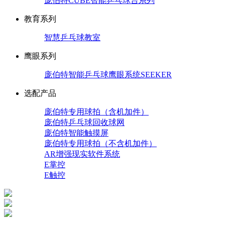
庞伯特CUBE智能乒乓球台系列
教育系列
智慧乒乓球教室
鹰眼系列
庞伯特智能乒乓球鹰眼系统SEEKER
选配产品
庞伯特专用球拍（含机加件）
庞伯特乒乓球回收球网
庞伯特智能触摸屏
庞伯特专用球拍（不含机加件）
AR增强现实软件系统
E掌控
E触控