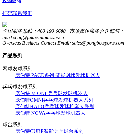
WhatsApp
扫码联系我们
全国服务热线：400-190-6688 市场媒体商务合作邮箱：
marketing@futuremind.com.cn
Overseas Business Contact Email: sales@pongbotsports.com
产品系列
网球发球系列
庞伯特 PACE系列 智能网球发球机器人
乒乓球发球系列
庞伯特 M-ONE乒乓球发球机器人
庞伯特OMNI乒乓球发球机器人系列
庞伯特HALO乒乓球发球机器人系列
庞伯特 NOVA乒乓球发球机器人
球台系列
庞伯特CUBE智能乒乓球台系列