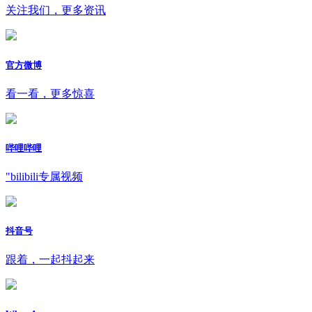
关注我们，更多资讯
官方微博
看一看，更多惊喜
哔哩哔哩
"bilibili专属视频
抖音号
跟着，一起抖起来