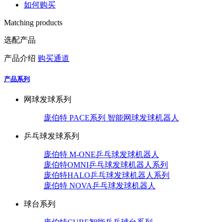
如何购买
Matching products
选配产品
产品介绍
购买通道
产品系列
网球发球系列
庞伯特 PACE系列 智能网球发球机器人
乒乓球发球系列
庞伯特 M-ONE乒乓球发球机器人
庞伯特OMNI乒乓球发球机器人系列
庞伯特HALO乒乓球发球机器人系列
庞伯特 NOVA乒乓球发球机器人
球台系列