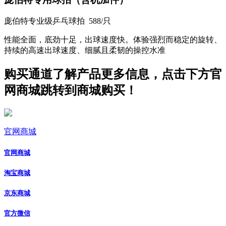
庞伯特专业级乒乓球拍 588/只
性能全面，底劲十足，出球速度快。体验强烈而稳定的旋转、
持续的高速出球速度、细腻且柔韧的操控水准
购买通道
了解产品更多信息，点击下方官
网商城跳转到商城购买！
官网商城
官网商城
淘宝商城
京东商城
官方微信