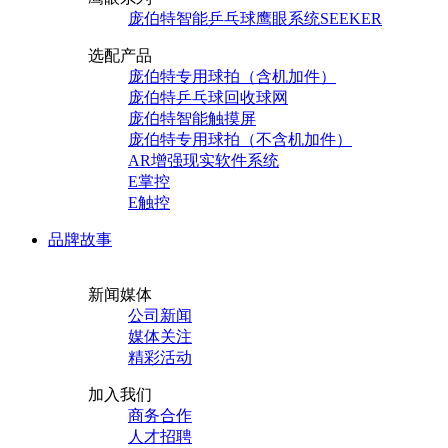
庞伯特智能乒乓球鹰眼系统SEEKER
选配产品
庞伯特专用球拍（含机加件）
庞伯特乒乓球回收球网
庞伯特智能触摸屏
庞伯特专用球拍（不含机加件）
AR增强现实软件系统
E掌控
E触控
品牌故事
新闻媒体
公司新闻
媒体关注
精彩活动
加入我们
商务合作
人才招聘