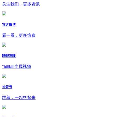
关注我们，更多资讯
官方微博
看一看，更多惊喜
哔哩哔哩
"bilibili专属视频
抖音号
跟着，一起抖起来