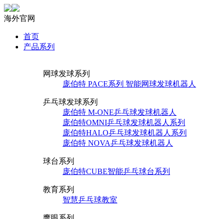
海外官网
首页
产品系列
网球发球系列
庞伯特 PACE系列 智能网球发球机器人
乒乓球发球系列
庞伯特 M-ONE乒乓球发球机器人
庞伯特OMNI乒乓球发球机器人系列
庞伯特HALO乒乓球发球机器人系列
庞伯特 NOVA乒乓球发球机器人
球台系列
庞伯特CUBE智能乒乓球台系列
教育系列
智慧乒乓球教室
鹰眼系列