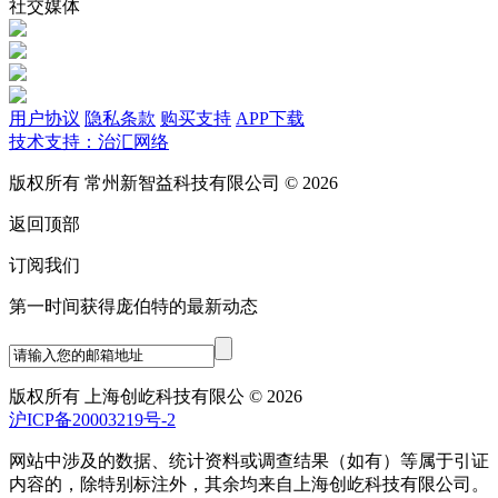
社交媒体
用户协议
隐私条款
购买支持
APP下载
技术支持：治汇网络
版权所有 常州新智益科技有限公司 © 2026
返回顶部
订阅我们
第一时间获得庞伯特的最新动态
版权所有 上海创屹科技有限公 © 2026
沪ICP备20003219号-2
网站中涉及的数据、统计资料或调查结果（如有）等属于引证
内容的，除特别标注外，其余均来自上海创屹科技有限公司。