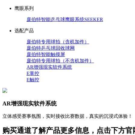
鹰眼系列
庞伯特智能乒乓球鹰眼系统SEEKER
选配产品
庞伯特专用球拍（含机加件）
庞伯特乒乓球回收球网
庞伯特智能触摸屏
庞伯特专用球拍（不含机加件）
AR增强现实软件系统
E掌控
E触控
AR增强现实软件系统
立体感受赛事氛围，实时接收比赛数据，真实的沉浸式体验！
购买通道
了解产品更多信息，点击下方官