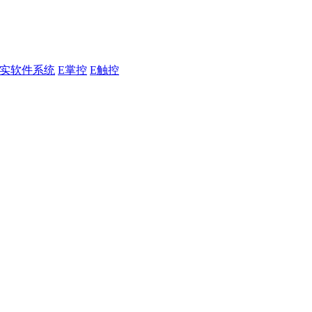
现实软件系统
E掌控
E触控