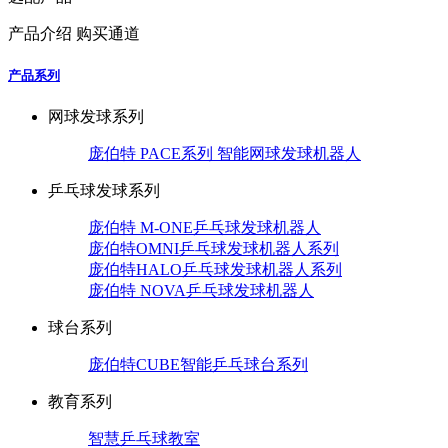
产品介绍
购买通道
产品系列
网球发球系列
庞伯特 PACE系列 智能网球发球机器人
乒乓球发球系列
庞伯特 M-ONE乒乓球发球机器人
庞伯特OMNI乒乓球发球机器人系列
庞伯特HALO乒乓球发球机器人系列
庞伯特 NOVA乒乓球发球机器人
球台系列
庞伯特CUBE智能乒乓球台系列
教育系列
智慧乒乓球教室