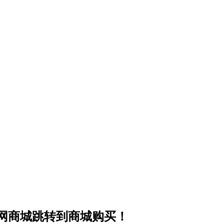
网商城跳转到商城购买！