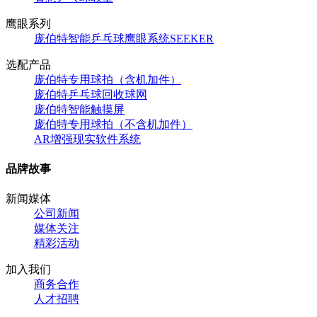
鹰眼系列
庞伯特智能乒乓球鹰眼系统SEEKER
选配产品
庞伯特专用球拍（含机加件）
庞伯特乒乓球回收球网
庞伯特智能触摸屏
庞伯特专用球拍（不含机加件）
AR增强现实软件系统
品牌故事
新闻媒体
公司新闻
媒体关注
精彩活动
加入我们
商务合作
人才招聘