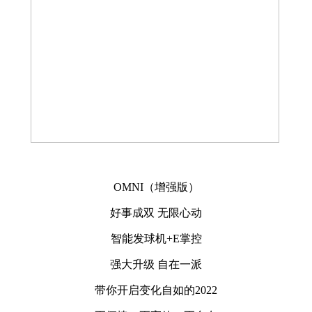
OMNI（增强版）
好事成双
无限心动
智能发球机
+E掌控
强大升级
自在一派
带你开启变化自如的
2022