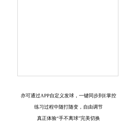
亦可通过
APP自定义发球，一键同步到E掌控
练习过程中随打随变，自由调节
真正体验
“手不离球”完美切换