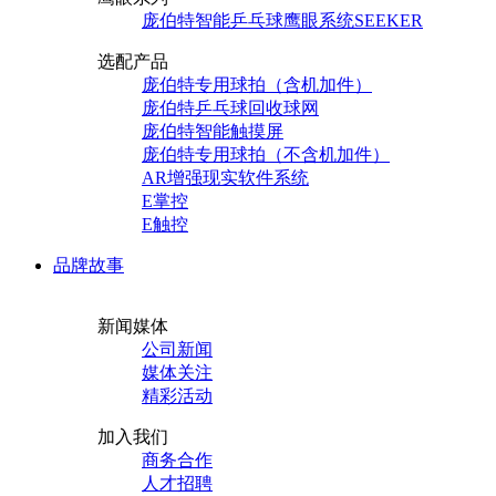
庞伯特智能乒乓球鹰眼系统SEEKER
选配产品
庞伯特专用球拍（含机加件）
庞伯特乒乓球回收球网
庞伯特智能触摸屏
庞伯特专用球拍（不含机加件）
AR增强现实软件系统
E掌控
E触控
品牌故事
新闻媒体
公司新闻
媒体关注
精彩活动
加入我们
商务合作
人才招聘