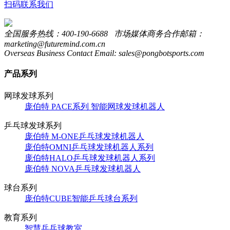
扫码联系我们
全国服务热线：400-190-6688 市场媒体商务合作邮箱：
marketing@futuremind.com.cn
Overseas Business Contact Email: sales@pongbotsports.com
产品系列
网球发球系列
庞伯特 PACE系列 智能网球发球机器人
乒乓球发球系列
庞伯特 M-ONE乒乓球发球机器人
庞伯特OMNI乒乓球发球机器人系列
庞伯特HALO乒乓球发球机器人系列
庞伯特 NOVA乒乓球发球机器人
球台系列
庞伯特CUBE智能乒乓球台系列
教育系列
智慧乒乓球教室