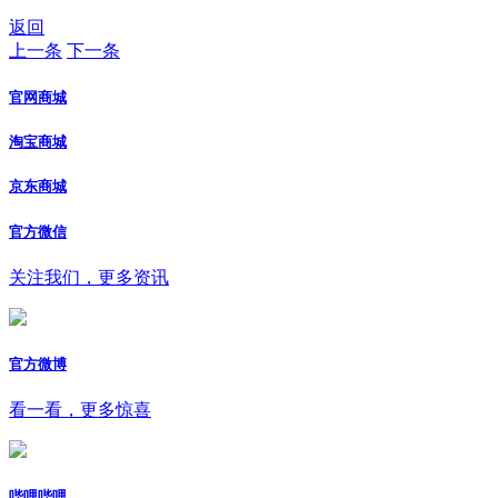
返回
上一条
下一条
官网商城
淘宝商城
京东商城
官方微信
关注我们，更多资讯
官方微博
看一看，更多惊喜
哔哩哔哩