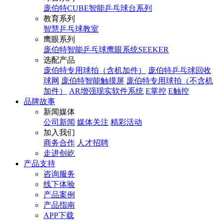
庞伯特CUBE智能乒乓球台系列
教育系列
智慧乒乓球教室
鹰眼系列
庞伯特智能乒乓球鹰眼系统SEEKER
选配产品
庞伯特专用球拍（含机加件）
庞伯特乒乓球回收
球网
庞伯特智能触摸屏
庞伯特专用球拍（不含机
加件）
AR增强现实软件系统
E掌控
E触控
品牌故事
新闻媒体
公司新闻
媒体关注
精彩活动
加入我们
商务合作
人才招聘
走进创屹
产品支持
咨询服务
线下体验
产品案例
产品指南
APP下载