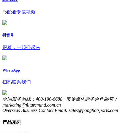
"bilibili专属视频
抖音号
跟着，一起抖起来
WhatsApp
扫码联系我们
全国服务热线：400-190-6688 市场媒体商务合作邮箱：
marketing@futuremind.com.cn
Overseas Business Contact Email: sales@pongbotsports.com
产品系列