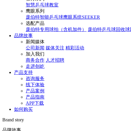
智慧乒乓球教室
鹰眼系列
庞伯特智能乒乓球鹰眼系统SEEKER
选配产品
庞伯特专用球拍（含机加件）
庞伯特乒乓球回收球
品牌故事
新闻媒体
公司新闻
媒体关注
精彩活动
加入我们
商务合作
人才招聘
走进创屹
产品支持
咨询服务
线下体验
产品案例
产品指南
APP下载
如何购买
Brand story
品牌故事