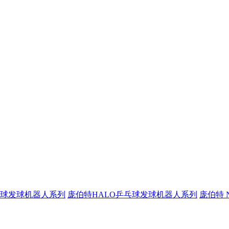
乓球发球机器人系列
庞伯特HALO乒乓球发球机器人系列
庞伯特 