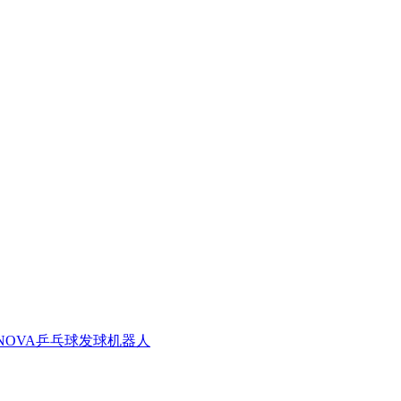
NOVA乒乓球发球机器人