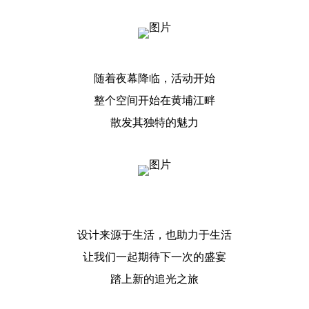
随着夜幕降临，活动开始
整个空间开始在黄埔江畔
散发其独特的魅力
设计来源于生活，也助力于生活
让我们一起期待下一次的盛宴
踏上新的追光之旅