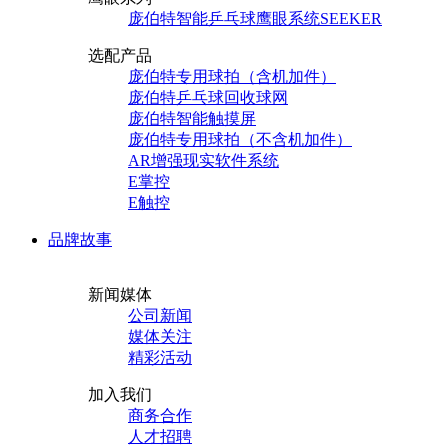
庞伯特智能乒乓球鹰眼系统SEEKER
选配产品
庞伯特专用球拍（含机加件）
庞伯特乒乓球回收球网
庞伯特智能触摸屏
庞伯特专用球拍（不含机加件）
AR增强现实软件系统
E掌控
E触控
品牌故事
新闻媒体
公司新闻
媒体关注
精彩活动
加入我们
商务合作
人才招聘