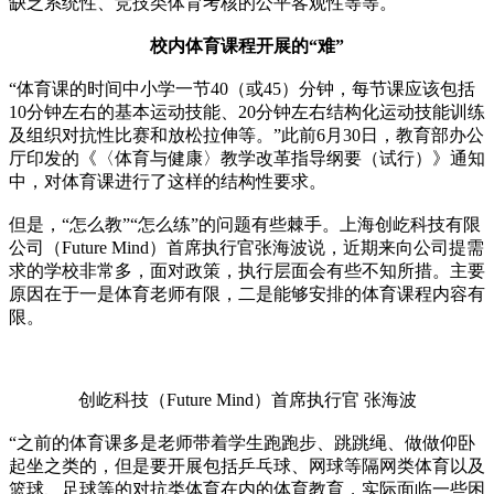
缺乏系统性、竞技类体育考核的公平客观性等等。
校内体育课程开展的“难”
“体育课的时间中小学一节40（或45）分钟，每节课应该包括
10分钟左右的基本运动技能、20分钟左右结构化运动技能训练
及组织对抗性比赛和放松拉伸等。”此前6月30日，教育部办公
厅印发的《〈体育与健康〉教学改革指导纲要（试行）》通知
中，对体育课进行了这样的结构性要求。
但是，“怎么教”“怎么练”的问题有些棘手。上海创屹科技有限
公司（Future Mind）首席执行官张海波说，近期来向公司提需
求的学校非常多，面对政策，执行层面会有些不知所措。主要
原因在于一是体育老师有限，二是能够安排的体育课程内容有
限。
创屹科技（Future Mind）首席执行官 张海波
“之前的体育课多是老师带着学生跑跑步、跳跳绳、做做仰卧
起坐之类的，但是要开展包括乒乓球、网球等隔网类体育以及
篮球、足球等的对抗类体育在内的体育教育，实际面临一些困