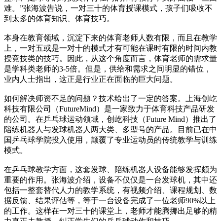
难。”张海波告说，一对三十的体育授课模式，孩子们吸收不
到太多的体育知识、体育技巧。
本身在教育领域，沉淀下来的体育老师人数有限，而且在教学
上，一对五或是一对十的模式才有可能在课时有限的时间内教
授竞技类的技巧。因此，从这个角度而言，体育老师的需求量
是学科类老师的3-5倍。但是，供给和需求之间明显的错位，
业内人士指出，这正是行业正在面临的巨大问题。
如何解决师资不足的问题？技术给出了一定的答案。上海创屹
科技有限公司（FutureMind）是一家致力于体育科技产品研发
的公司。在乒乓球运动领域，创屹科技（Future Mind）推出了
陪练机器人与发球机器人两大类、多型号的产品。目前已在中
国乒乓球学院投入使用，颠覆了专业运动员的传统教学与训练
模式。
在乒乓球教学方面，这套发球、陪练机器人设备能够发挥颇为
重要的作用。张海波介绍，设备不仅仅是一台发球机，其中还
包括一整套替代人力的教学系统，有视频介绍、课程规划、数
据反馈、结果评估等，等于一台设备完成了一位老师90%以上
的工作。这样在一对三十的课堂上，老师才能腾挪出足够的精