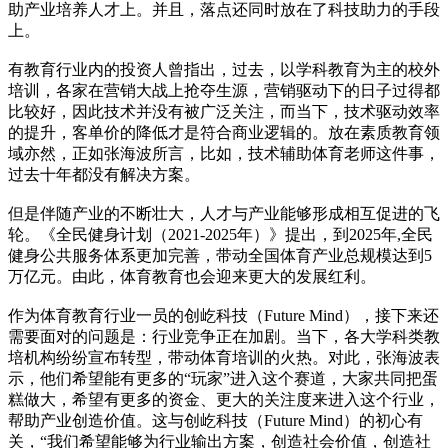
助产业培养人才上。并且，落点还同时放在了科技助力的手段
上。
有教育行业内的投资人曾指出，过去，以学科教育为主的校外
培训，各家在营销大战上抢夺生源，营销驱动下的日子过得都
比较好，因此技术并没有被广泛关注，而当下，技术驱动效率
的提升，客单价的降低才是符合商业逻辑的。放在素质教育领
域亦然，正如张海波所言，比如，技术辅助体育老师这件事，
过去十年都没有解决方案。
但是伴随产业的不断壮大，人才与产业能够形成相互促进的飞
轮。《全民健身计划（2021-2025年）》提出，到2025年,全民
健身公共服务体系更加完善，带动全国体育产业总规模达到5
万亿元。由此，体育教育也会迎来更大的发展红利。
作为体育教育行业一员的创屹科技（Future Mind），接下来还
需要面对的问题是：行业竞争正在加剧。当下，各大学科类教
培机构纷纷宣布转型，带动体育培训的火热。对此，张海波表
示，他们希望能有更多的“玩家”进入这个赛道，大家共同把蛋
糕做大，希望有更多的资金、更大的关注度来进入这个行业，
帮助产业创造价值。这与创屹科技（Future Mind）的初心有
关，“我们希望能够为行业输出方案，创造社会价值，创造社