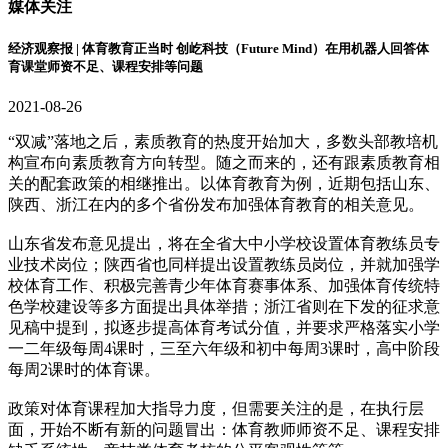
媒体关注
经济观察报 | 体育教育正当时 创屹科技（Future Mind）在用机器人回答体
育课堂师资不足、课程安排等问题
2021-08-26
“双减”落地之后，素质教育的热度开始加大，多数头部教培机
构宣布向素质教育方向转型。随之而来的，还有跟素质教育相
关的配套政策的相继推出。以体育教育为例，近期包括山东、
陕西、浙江在内的多个省份发布加强体育教育的相关意见。
山东省发布意见提出，将在全省大中小学校设置体育教练员专
业技术岗位；陕西省也同样提出设置教练员岗位，并就加强学
校体育工作、积极完善青少年体育赛事体系、加强体育传统特
色学校建设等多方面提出具体举措；浙江省则在下发的征求意
见稿中提到，拟逐步提高体育考试分值，并要求严格落实小学
一二年级每周4课时，三至六年级和初中每周3课时，高中阶段
每周2课时的体育课。
政策对体育课程加大指导力度，但需要关注的是，在执行层
面，开始不断有新的问题冒出：体育教师师资不足、课程安排