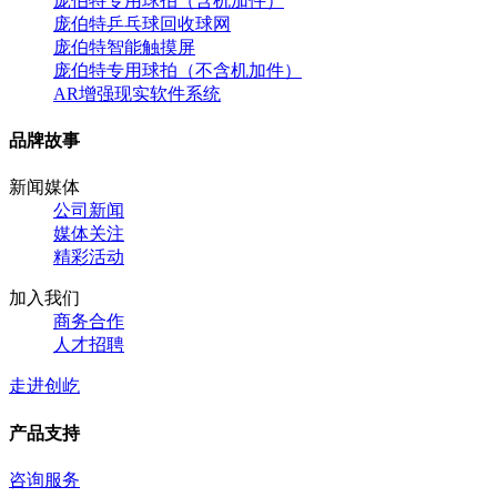
庞伯特专用球拍（含机加件）
庞伯特乒乓球回收球网
庞伯特智能触摸屏
庞伯特专用球拍（不含机加件）
AR增强现实软件系统
品牌故事
新闻媒体
公司新闻
媒体关注
精彩活动
加入我们
商务合作
人才招聘
走进创屹
产品支持
咨询服务