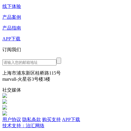
线下体验
产品案例
产品指南
APP下载
订阅我们
上海市浦东新区桂桥路115号
marvall-火星谷3号楼3楼
社交媒体
用户协议
隐私条款
购买支持
APP下载
技术支持：治汇网络