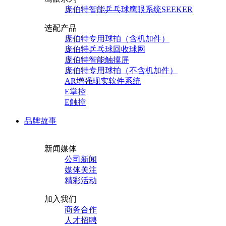
庞伯特智能乒乓球鹰眼系统SEEKER
选配产品
庞伯特专用球拍（含机加件）
庞伯特乒乓球回收球网
庞伯特智能触摸屏
庞伯特专用球拍（不含机加件）
AR增强现实软件系统
E掌控
E触控
品牌故事
新闻媒体
公司新闻
媒体关注
精彩活动
加入我们
商务合作
人才招聘