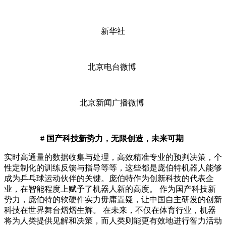
新华社
北京电台微博
北京新闻广播微博
# 国产科技新势力，无限创造，未来可期
实时高通量的数据收集与处理，高效精准专业的预判决策，个
性定制化的训练反馈与指导等等，这些都是庞伯特机器人能够
成为乒乓球运动伙伴的关键。庞伯特作为创新科技的代表企
业，在智能程度上赋予了机器人新的高度。 作为国产科技新
势力，庞伯特的软硬件实力毋庸置疑，让中国自主研发的创新
科技在世界舞台熠熠生辉。 在未来，不仅在体育行业，机器
将为人类提供见解和决策，而人类则能更有效地进行智力活动