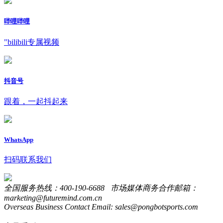
哔哩哔哩
"bilibili专属视频
抖音号
跟着，一起抖起来
WhatsApp
扫码联系我们
全国服务热线：400-190-6688 市场媒体商务合作邮箱：
marketing@futuremind.com.cn
Overseas Business Contact Email: sales@pongbotsports.com