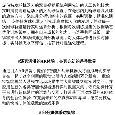
庞伯特发球机器人的双目视觉系统利用先进的人工智能技术，
实时捕捉高速运动下的乒乓球位置，在毫秒内判断球速以及球
的旋转方向，采集并分析训练中的数据，实时调整，精准化训
练。 庞伯特发球机器人可实现高度拟人化的发球，并对每一
次回球轨迹进行实时运算分析，根据每次训练搜集的数据动态
优化训练策略，拥有自主成长的能力，与选手共同成长。 后
续将推出人体动作捕捉与分析系统，对人体动作进行实时捕
捉，实时状态水平评估，推荐针对性强化课程。
#逼真沉浸的AR体验，亦真亦幻的乒乓世界
通过引入AR设备，庞伯特智能乒乓球机器人将虚拟与现实结
合在一起，这个创新的联动让所有人都感到万分新奇。 庞伯
特智能机器人系统在运动场景中与大量智能终端实时交互，并
应用创新的各类智能传感器进行实时数据采集，依托边缘计算
平台进行超低延时的运算与交互，打造基于运动场景的AR+体
育的创新性体验. 在充满未知的亦真亦幻世界里，感受竞技运
动的快感，体验极致的游戏乐趣。
# 部分媒体采访集锦