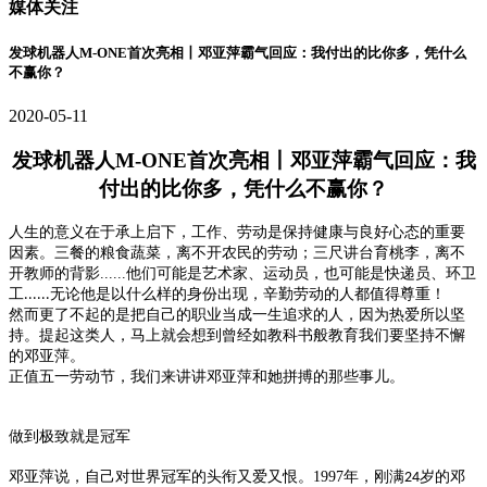
媒体关注
发球机器人M-ONE首次亮相丨邓亚萍霸气回应：我付出的比你多，凭什么
不赢你？
2020-05-11
发球机器人M-ONE首次亮相丨邓亚萍霸气回应：我
付出的比你多，凭什么不赢你？
人生的意义在于承上启下，工作、劳动是保持健康与良好心态的重要
因素。三餐的粮食蔬菜，离不开农民的劳动；三尺讲台育桃李，离不
开教师的背影
......
他们可能是艺术家、运动员，也可能是快递员、环卫
工
无论他是以什么样的身份出现，辛勤劳动的人都值得尊重！
......
然而更了不起的是把自己的职业当成一生追求的人，因为热爱所以坚
持。提起这类人，马上就会想到曾经如教科书般教育我们要坚持不懈
的邓亚萍。
正值五一劳动节，我们来讲讲邓亚萍和她拼搏的那些事儿。
做到极致就是冠军
邓亚萍说，自己对世界冠军的头衔又爱又恨。
1997
年，刚满
岁的邓
24