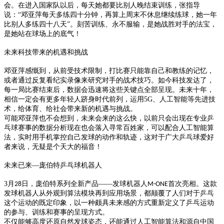
会。在进入国家队以后，每天她都要比别人晚结束训练，张指导
说：
“邓亚萍每天多练四十分钟，再算上周末不休息继续练球，她一年
比别人多练四十八天”。刻苦训练、永不服输，是她战胜对手的法宝，
是她站在球场上的底气！
未来科技带来的机遇和挑战
邓亚萍感慨到，从前受技术限制，打比赛只能靠自己和教练的记忆，
或者通过反复看纪实录像来研究对手的战术技巧。如今科技发达了，
每一局比赛结束后，数据会迅速将这些关键点全部呈现。未来十年，
相信一定会有更多年轻人跻身时代前列，运用
5G
、人工智能等先进技
术，给体育、给社会带来新的机遇与挑战。
可能邓亚萍也不会想到，未来会来的这么快，以前只会出现在专业乒
乓球赛事的数据分析现在也会落入寻常百姓家，可以配合人工智能算
法，实时用手机掌控自己发球的动作和轨迹，这对于广大乒乓球爱好
者来说，无疑是个天大的福音！
未来已来
—庞伯特乒乓球机器人
3
月
日，庞伯特系列全新产品——发球机器人
首次亮相。这款
28
M-ONE
发球机器人从外观到算法模块再到应用场景，都颠覆了人们对于乒乓
这个运动的既定印象，以一种颇具未来感的方式重新定义了乒乓运动
的参与、训练和赛事的呈现方式。
不仅能够高度还原自然发球姿态，还能通过人工智能算法和源自中国