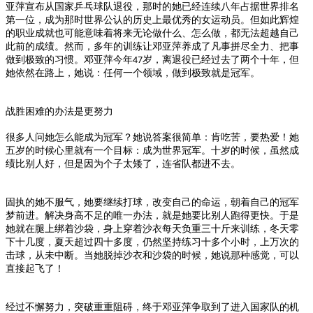
亚萍宣布从国家乒乓球队退役，那时的她已经连续八年占据世界排名
第一位，成为那时世界公认的历史上最优秀的女运动员。但如此辉煌
的职业成就也可能意味着将来无论做什么、怎么做，都无法超越自己
此前的成绩。然而，多年的训练让邓亚萍养成了凡事拼尽全力、把事
做到极致的习惯。邓亚萍今年
岁，离退役已经过去了两个十年，但
47
她依然在路上，她说：任何一个领域，做到极致就是冠军。
战胜困难的办法是更努力
很多人问她怎么能成为冠军？她说答案很简单：肯吃苦，要热爱！她
五岁的时候心里就有一个目标：成为世界冠军。十岁的时候，虽然成
绩比别人好，但是因为个子太矮了，连省队都进不去。
固执的她不服气，她要继续打球，改变自己的命运，朝着自己的冠军
梦前进。解决身高不足的唯一办法，就是她要比别人跑得更快。于是
她就在腿上绑着沙袋，身上穿着沙衣每天负重三十斤来训练，冬天零
下十几度，夏天超过四十多度，仍然坚持练习十多个小时，上万次的
击球，从未中断。当她脱掉沙衣和沙袋的时候，她说那种感觉，可以
直接起飞了！
经过不懈努力，突破重重阻碍，终于邓亚萍争取到了进入国家队的机