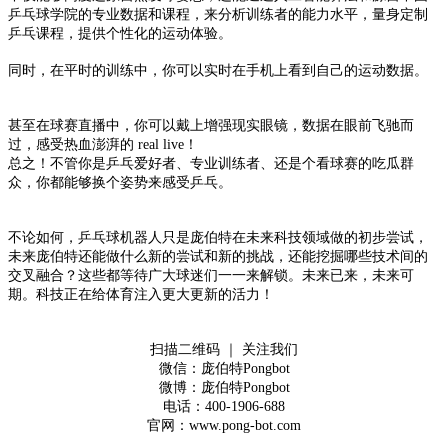
乒乓球学院的专业数据和课程，来分析训练者的能力水平，量身定制
乒乓课程，提供个性化的运动体验。
同时，在平时的训练中，你可以实时在手机上看到自己的运动数据。
甚至在球赛直播中，你可以戴上增强现实眼镜，数据在眼前飞驰而
过，感受热血澎湃的
real live
！
总之！不管你是乒乓爱好者、专业训练者、还是个看球赛的吃瓜群
众，你都能够换个姿势来感受乒乓。
不论如何，乒乓球机器人只是庞伯特在未来科技领域做的初步尝试，
未来庞伯特还能做什么新的尝试和新的挑战，还能挖掘哪些技术间的
交叉融合？这些都等待广大球迷们一一来解锁。未来已来，未来可
期。科技正在给体育注入更大更新的活力！
扫描二维码
｜
关注我们
微信：庞伯特
Pongbot
微博：庞伯特
Pongbot
电话：
400-1906-688
官网：
www.pong-bot.com