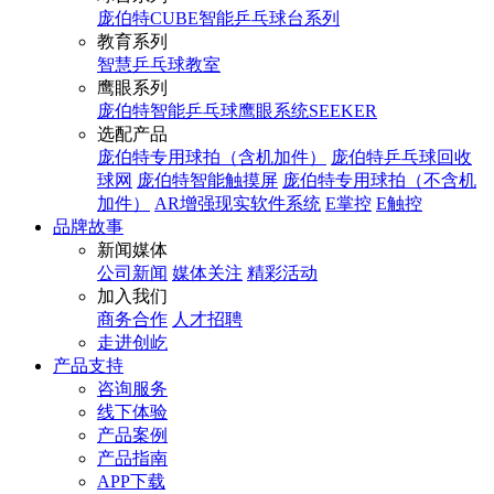
庞伯特CUBE智能乒乓球台系列
教育系列
智慧乒乓球教室
鹰眼系列
庞伯特智能乒乓球鹰眼系统SEEKER
选配产品
庞伯特专用球拍（含机加件）
庞伯特乒乓球回收
球网
庞伯特智能触摸屏
庞伯特专用球拍（不含机
加件）
AR增强现实软件系统
E掌控
E触控
品牌故事
新闻媒体
公司新闻
媒体关注
精彩活动
加入我们
商务合作
人才招聘
走进创屹
产品支持
咨询服务
线下体验
产品案例
产品指南
APP下载