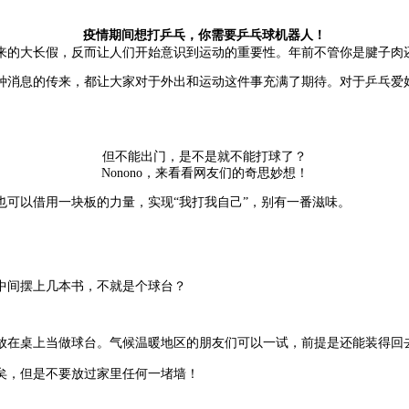
疫情期间想打乒乓，你需要乒乓球机器人！
来的大长假，反而让人们开始意识到运动的重要性。年前不管你是腱子肉
种消息的传来，都让大家对于外出和运动这件事充满了期待。对于乒乓爱
但不能出门，是不是就不能打球了？
Nonono
，来看看网友们的奇思妙想！
也可以借用一块板的力量，实现
“我打我自己”，别有一番滋味。
中间摆上几本书，不就是个球台？
放在桌上当做球台。气候温暖地区的朋友们可以一试，前提是还能装得回
矣，但是不要放过家里任何一堵墙！