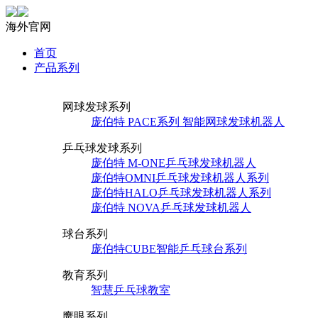
海外官网
首页
产品系列
网球发球系列
庞伯特 PACE系列 智能网球发球机器人
乒乓球发球系列
庞伯特 M-ONE乒乓球发球机器人
庞伯特OMNI乒乓球发球机器人系列
庞伯特HALO乒乓球发球机器人系列
庞伯特 NOVA乒乓球发球机器人
球台系列
庞伯特CUBE智能乒乓球台系列
教育系列
智慧乒乓球教室
鹰眼系列