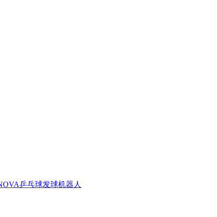
NOVA乒乓球发球机器人