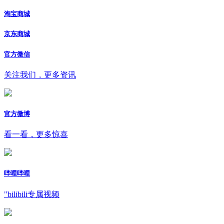
淘宝商城
京东商城
官方微信
关注我们，更多资讯
官方微博
看一看，更多惊喜
哔哩哔哩
"bilibili专属视频