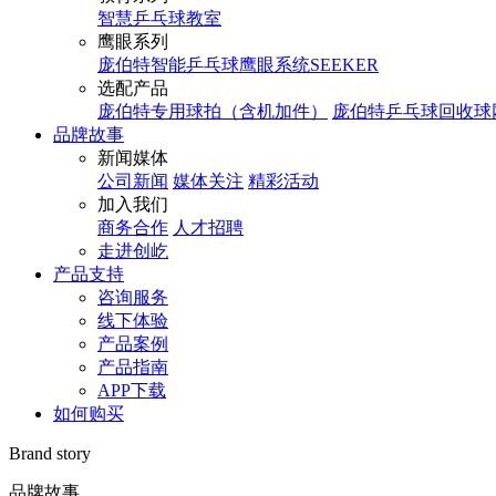
智慧乒乓球教室
鹰眼系列
庞伯特智能乒乓球鹰眼系统SEEKER
选配产品
庞伯特专用球拍（含机加件）
庞伯特乒乓球回收球
品牌故事
新闻媒体
公司新闻
媒体关注
精彩活动
加入我们
商务合作
人才招聘
走进创屹
产品支持
咨询服务
线下体验
产品案例
产品指南
APP下载
如何购买
Brand story
品牌故事