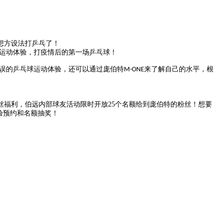
想方设法打乒乓了！
运动体验，打疫情后的第一场乒乓球！
误的乒乓球运动体验，还可以通过庞伯特
来了解自己的水平，根
M-ONE
丝福利，伯远内部球友活动限时开放
25
个名额给到庞伯特的粉丝！想要
验预约和名额抽奖！