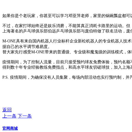
如果你是个老玩家，你甚至可以学习邓亚萍老师，家里的锅碗瓢盆都可
不过，在家打球始终还是娱乐消磨，不能算真正消耗卡路里的运动。但
上海著名的乒乓球俱乐部伯远乒乓球俱乐部与庞伯特做了联名活动，庞
M-ONE
具有来自国内机器人行业标杆企业新松机器人的专业机器人技术
据自己的水平调节难易度。
替大家先行感受
M-ONE
带来的普通级、专业级和魔鬼级的训练模式，体
疫情期间，为了控制人流量，目前只接受预约球友免费体验，预约名额
得到数十年专业经验教练免费指点，和高水平球友切磋球技，加入上海
P.S.
疫情期间，为确保没有人员集聚，每场内部活动也实行预约制，并
返回
上一条
下一条
官网商城