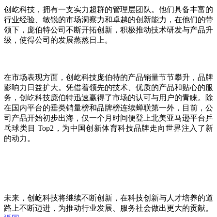
创屹科技，拥有一支实力超群的管理层团队。他们具备丰富的
行业经验、敏锐的市场洞察力和卓越的创新能力，在他们的带
领下，庞伯特公司不断开拓创新，积极推动技术研发与产品升
级，使得公司的发展蒸蒸日上。
在市场表现方面，创屹科技庞伯特的产品销量节节攀升，品牌
影响力日益扩大。凭借着领先的技术、优质的产品和贴心的服
务，创屹科技庞伯特迅速赢得了市场的认可与用户的青睐。除
在国内平台的垂类销量榜和品牌榜连续蝉联第一外，目前，公
司产品开始初步出海，仅一个月时间便登上北美亚马逊平台乒
乓球类目 Top2，为中国创新体育科技品牌走向世界注入了新
的动力。
未来，创屹科技将继续不断创新，在科技创新与人才培养的道
路上不断迈进，为推动行业发展、服务社会做出更大的贡献。