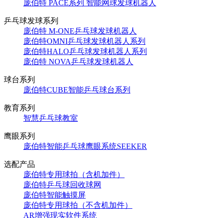
庞伯特 PACE系列 智能网球发球机器人
乒乓球发球系列
庞伯特 M-ONE乒乓球发球机器人
庞伯特OMNI乒乓球发球机器人系列
庞伯特HALO乒乓球发球机器人系列
庞伯特 NOVA乒乓球发球机器人
球台系列
庞伯特CUBE智能乒乓球台系列
教育系列
智慧乒乓球教室
鹰眼系列
庞伯特智能乒乓球鹰眼系统SEEKER
选配产品
庞伯特专用球拍（含机加件）
庞伯特乒乓球回收球网
庞伯特智能触摸屏
庞伯特专用球拍（不含机加件）
AR增强现实软件系统