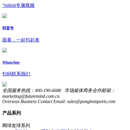
"bilibili专属视频
抖音号
跟着，一起抖起来
WhatsApp
扫码联系我们
全国服务热线：400-190-6688 市场媒体商务合作邮箱：
marketing@futuremind.com.cn
Overseas Business Contact Email: sales@pongbotsports.com
产品系列
网球发球系列