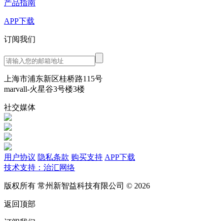
产品指南
APP下载
订阅我们
上海市浦东新区桂桥路115号
marvall-火星谷3号楼3楼
社交媒体
用户协议
隐私条款
购买支持
APP下载
技术支持：治汇网络
版权所有 常州新智益科技有限公司 © 2026
返回顶部