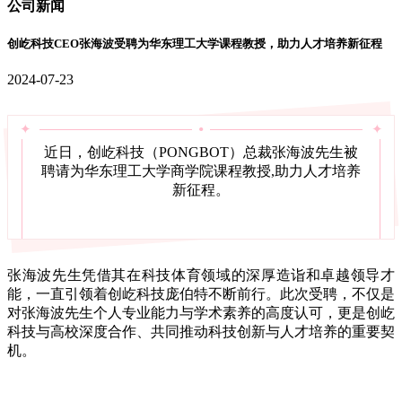
公司新闻
创屹科技CEO张海波受聘为华东理工大学课程教授，助力人才培养新征程
2024-07-23
•
✦
✦
近日，创屹科技（PONGBOT）总裁张海波先生被
聘请为华东理工大学商学院课程教授,助力人才培养
新征程。
张海波先生凭借其在科技体育领域的深厚造诣和卓越领导才
能，一直引领着创屹科技庞伯特不断前行。此次受聘，不仅是
对张海波先生个人专业能力与学术素养的高度认可，更是创屹
科技与高校深度合作、共同推动科技创新与人才培养的重要契
机。