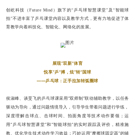
创屹科技（Future Mind）旗下的“乒乓球智慧课堂”及“智能球
拍”不进丰富了乒乓课堂内容以及教学方式，更有力地促进了体
育教学向着科技化、智能化、网络化的发展。
展现“双新”体育
悦享“乒”搏，炫“转”国球
——乒乓球：正手拉加转弧圈球
侯淑峰、谈旻飞的乒乓球课采用“双师制”联动辅助教学，以任务
驱动为导向，通过问题情境导入，引导学生带着问题进行学练，
深度理解击球点、击球时间、拍面角度等技术动作要领；运
用“乒乓球智慧课堂”和“智能球拍”的实时跟踪及评价，精准施
教、优化学生技术动作学习效益；巧妙运用“摩擦球固定器”的辅