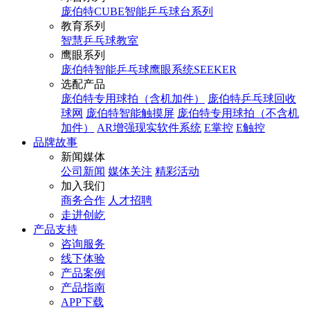
庞伯特CUBE智能乒乓球台系列
教育系列
智慧乒乓球教室
鹰眼系列
庞伯特智能乒乓球鹰眼系统SEEKER
选配产品
庞伯特专用球拍（含机加件）
庞伯特乒乓球回收
球网
庞伯特智能触摸屏
庞伯特专用球拍（不含机
加件）
AR增强现实软件系统
E掌控
E触控
品牌故事
新闻媒体
公司新闻
媒体关注
精彩活动
加入我们
商务合作
人才招聘
走进创屹
产品支持
咨询服务
线下体验
产品案例
产品指南
APP下载