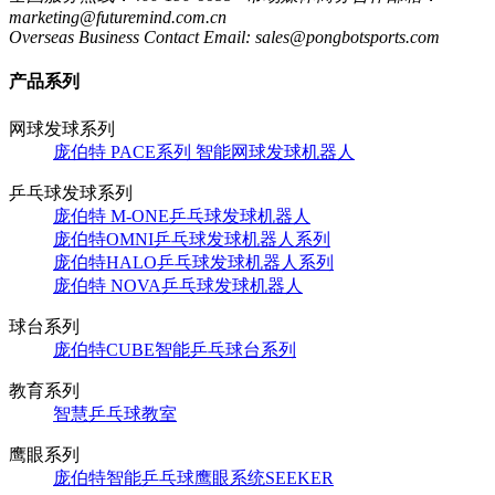
marketing@futuremind.com.cn
Overseas Business Contact Email: sales@pongbotsports.com
产品系列
网球发球系列
庞伯特 PACE系列 智能网球发球机器人
乒乓球发球系列
庞伯特 M-ONE乒乓球发球机器人
庞伯特OMNI乒乓球发球机器人系列
庞伯特HALO乒乓球发球机器人系列
庞伯特 NOVA乒乓球发球机器人
球台系列
庞伯特CUBE智能乒乓球台系列
教育系列
智慧乒乓球教室
鹰眼系列
庞伯特智能乒乓球鹰眼系统SEEKER