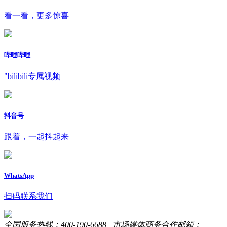
看一看，更多惊喜
哔哩哔哩
"bilibili专属视频
抖音号
跟着，一起抖起来
WhatsApp
扫码联系我们
全国服务热线：400-190-6688 市场媒体商务合作邮箱：