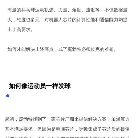
海量的乒乓球运动轨迹、力量、角度、速度等，不仅数据量
大，维度也多元，对机器人芯片的计算性能和通信能力均提
出了高要求。
如何才能解决上述痛点，成了庞勃特必须攻克的难题。
如何像运动员一样发球
起初，庞勃特找到了一家芯片厂商来提供解决方案，虽然算力
基本满足要求，但因为是电脑芯片，导致集成了芯片后的摄像