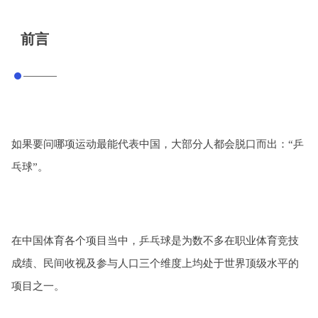
前言
如果要问哪项运动最能代表中国，大部分人都会脱口而出：“乒
乓球”。
在中国体育各个项目当中，乒乓球是为数不多在职业体育竞技
成绩、民间收视及参与人口三个维度上均处于世界顶级水平的
项目之一。