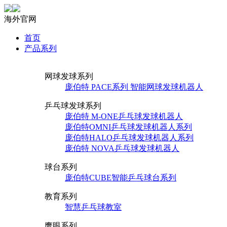
海外官网
首页
产品系列
网球发球系列
庞伯特 PACE系列 智能网球发球机器人
乒乓球发球系列
庞伯特 M-ONE乒乓球发球机器人
庞伯特OMNI乒乓球发球机器人系列
庞伯特HALO乒乓球发球机器人系列
庞伯特 NOVA乒乓球发球机器人
球台系列
庞伯特CUBE智能乒乓球台系列
教育系列
智慧乒乓球教室
鹰眼系列