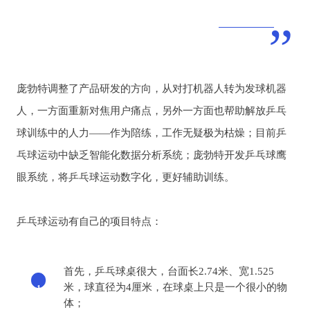
”
庞勃特调整了产品研发的方向，从对打机器人转为发球机器
人，一方面重新对焦用户痛点，另外一方面也帮助解放乒乓
球训练中的人力——作为陪练，工作无疑极为枯燥；目前乒
乓球运动中缺乏智能化数据分析系统；庞勃特开发乒乓球鹰
眼系统，将乒乓球运动数字化，更好辅助训练。
乒乓球运动有自己的项目特点：
首先，乒乓球桌很大，台面长2.74米、宽1.525
米，球直径为4厘米，在球桌上只是一个很小的物
1
体；