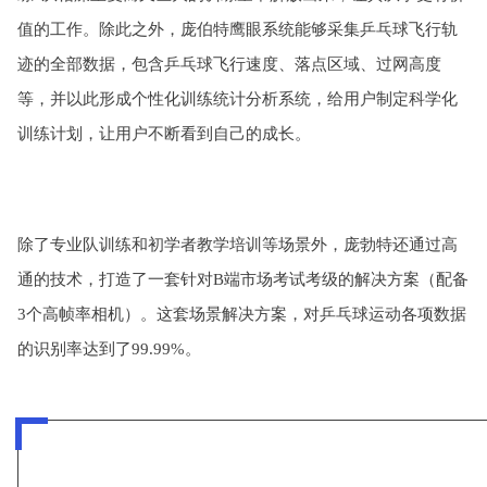
值的工作。除此之外，庞伯特鹰眼系统能够采集乒乓球飞行轨
迹的全部数据，包含乒乓球飞行速度、落点区域、过网高度
等，并以此形成个性化训练统计分析系统，给用户制定科学化
训练计划，让用户不断看到自己的成长。
除了专业队训练和初学者教学培训等场景外，庞勃特还通过高
通的技术，打造了一套针对B端市场考试考级的解决方案（配备
3个高帧率相机）。这套场景解决方案，对乒乓球运动各项数据
的识别率达到了99.99%。