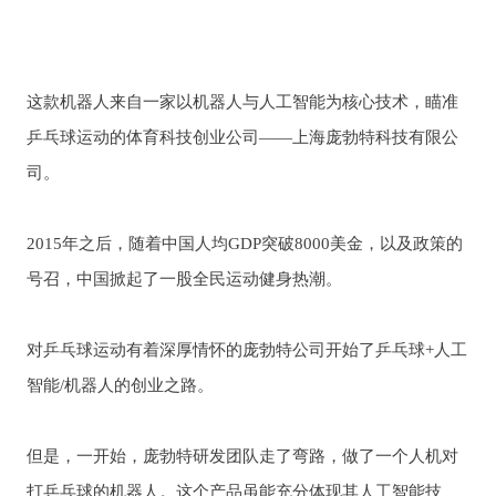
这款机器人来自一家以机器人与人工智能为核心技术，瞄准
乒乓球运动的体育科技创业公司——上海庞勃特科技有限公
司。
2015年之后，随着中国人均GDP突破8000美金，以及政策的
号召，中国掀起了一股全民运动健身热潮。
对乒乓球运动有着深厚情怀的庞勃特公司开始了乒乓球+人工
智能/机器人的创业之路。
但是，一开始，庞勃特研发团队走了弯路，做了一个人机对
打乒乓球的机器人。这个产品虽能充分体现其人工智能技