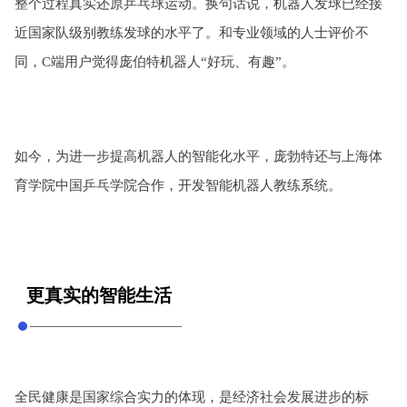
整个过程真实还原乒乓球运动。换句话说，机器人发球已经接
近国家队级别教练发球的水平了。和专业领域的人士评价不
同，C端用户觉得庞伯特机器人“好玩、有趣”。
如今，为进一步提高机器人的智能化水平，庞勃特还与上海体
育学院中国乒乓学院合作，开发智能机器人教练系统。
更真实的智能生活
全民健康是国家综合实力的体现，是经济社会发展进步的标