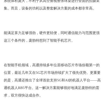
系统体积庞大，不利于从高空俯视整张球桌进行全面的拍摄采
集。而且，设备的功耗以及整套解决方案的成本都非常高。
能满足算力足够强劲，硬件更轻便，同时通信能力与范围更强
这三个条件的，庞勃特想到了智能手机芯片。
在智能手机领域，高通持续多年位居移动芯片市场份额第一的
位置，最近几年又在5G芯片市场持续扩大了领先优势。更重要
的是，高通还推出了全球首款支持5G和AI的机器人平台——高
通机器人RB5平台。这一解决方案能够很好地满足庞勃特的需
求，双方很快达成合作。