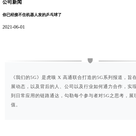
公司新闻
你已经接不住机器人发的乒乓球了
2021-06-01
《我们的5G》是虎嗅 X 高通联合打造的5G系列报道，旨
展动态，以及背后的人、公司以及行业如何通力合作，实现
到日常应用的链路通达，勾勒每个参与者对5G之思考，展
值。