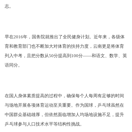
志。
早在2016年，国务院就推出了全民健身计划。近年来，各级体
育和教育部门也不断加大对体育的扶持力度，云南更是将体育
列入中考，且把分数从50分提高到100分——和语文、数学、英
语同分。
在国人身体素质提高的过程中，确保每个人每周有足够的时间
与场地开展各项体育运动至关重要。作为国球，乒乓球虽然在
中国群众基础雄厚，但依然面临增加人均场地设施不足，提升
乒乓球参与人口技术水平等结构性挑战。