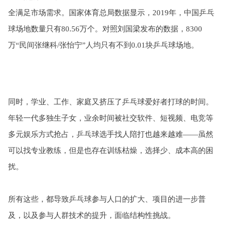
全满足市场需求。国家体育总局数据显示，
2019年，中国乒乓
球场地数量只有80.56万个。对照刘国梁发布的数据，8300
万“民间张继科/张怡宁”人均只有不到0.01块乒乓球场地。
同时，学业、工作、家庭又挤压了乒乓球爱好者打球的时间。
年轻一代多独生子女，业余时间被社交软件、短视频、电竞等
多元娱乐方式抢占，乒乓球选手找人陪打也越来越难——虽然
可以找专业教练，但是也存在训练枯燥，选择少、成本高的困
扰。
所有这些，都导致乒乓球参与人口的扩大、项目的进一步普
及，以及参与人群技术的提升，面临结构性挑战。