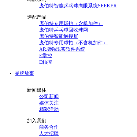
庞伯特智能乒乓球鹰眼系统SEEKER
选配产品
庞伯特专用球拍（含机加件）
庞伯特乒乓球回收球网
庞伯特智能触摸屏
庞伯特专用球拍（不含机加件）
AR增强现实软件系统
E掌控
E触控
品牌故事
新闻媒体
公司新闻
媒体关注
精彩活动
加入我们
商务合作
人才招聘