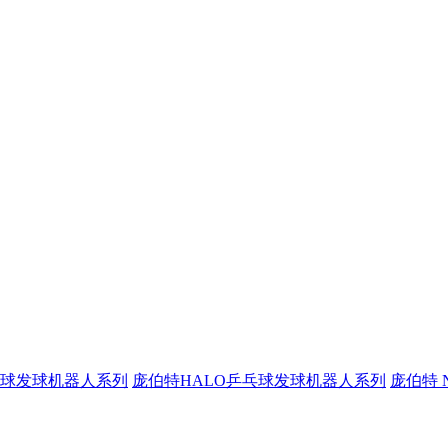
乓球发球机器人系列
庞伯特HALO乒乓球发球机器人系列
庞伯特 